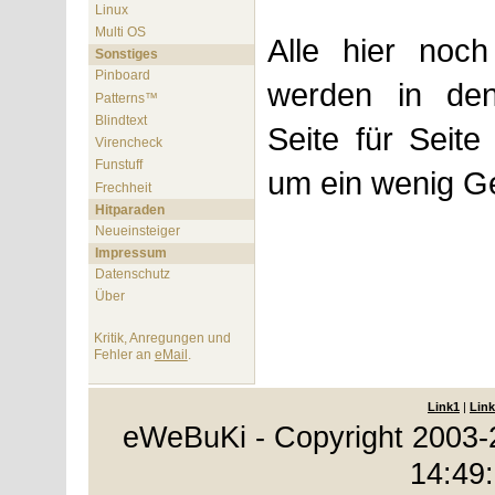
Linux
Multi OS
Alle hier noch
Sonstiges
Pinboard
werden in de
Patterns™
Blindtext
Seite für Seite
Virencheck
Funstuff
um ein wenig G
Frechheit
Hitparaden
Neueinsteiger
Impressum
Datenschutz
Über
Kritik, Anregungen und
Fehler an
eMail
.
Link1
|
Link
eWeBuKi - Copyright 2003-
14:49