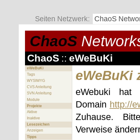
Seiten Netzwerk:
ChaoS Netwo
ChaoS
Network
ChaoS
::
eWeBuKi
eWeBuKi
eWeBuKi z
Tags
WYSIWYG
CVS Anleitung
eWebuki hat j
SVN Anleitung
Module
Domain
http://
Projekte
Aktive
Zuhause. Bit
Inaktive
Lesezeichen
Verweise änder
Anzeigen
Tipps