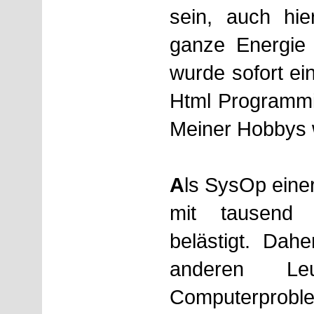
sein, auch hie
ganze Energie 
wurde sofort ei
Html Programmi
Meiner Hobbys 
A
ls SysOp eine
mit tausend
belästigt. Dah
anderen Le
Computerprobl