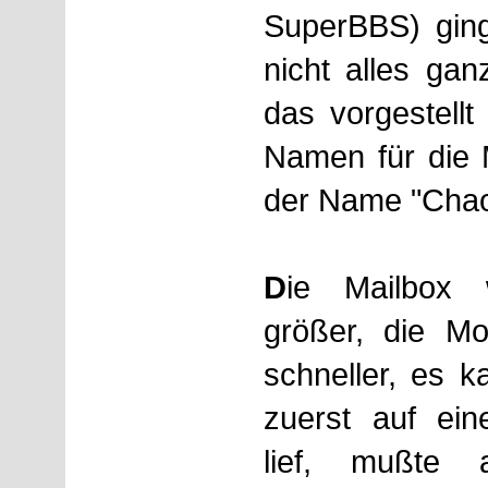
SuperBBS) ging
nicht alles gan
das vorgestellt
Namen für die M
der Name "Chao
D
ie Mailbox
größer, die M
schneller, es 
zuerst auf ein
lief, mußte 