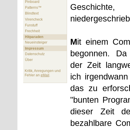
Pinboard
Geschich
Patterns™
Blindtext
niedergeschriebe
Virencheck
Funstuff
Frechheit
Hitparaden
M
it einem Com
Neueinsteiger
Impressum
begonnen. Da 
Datenschutz
Über
der Zeit langw
Kritik, Anregungen und
ich irgendwann
Fehler an
eMail
.
das zu erforsc
"bunten Progra
dieser Zeit d
bezahlbare Com