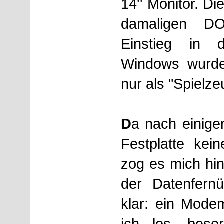
14'' Monitor. D
damaligen D
Einstieg in 
Windows wurde
nur als "Spielze
D
a nach einiger
Festplatte kei
zog es mich hin
der Datenfern
klar: ein Mode
ich los, beso