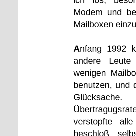
Modem und beg
Mailboxen einz
A
nfang 1992 k
andere Leute
wenigen Mailbo
benutzen, und 
Glücksache.
Übertragugs
verstopfte all
beschloß, selbs