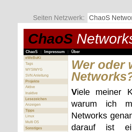
Seiten Netzwerk:
ChaoS Netwo
ChaoS
Network
ChaoS
::
Impressum
::
Über
eWeBuKi
Wer oder 
Tags
WYSIWYG
Networks
SVN Anleitung
Projekte
Aktive
V
iele meiner 
Inaktive
Lesezeichen
warum ich m
Anzeigen
Tipps
Networks genan
Linux
Multi OS
darauf ist e
Sonstiges