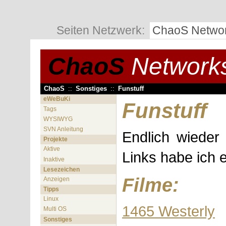
Seiten Netzwerk:
ChaoS Netwo
ChaoS
Network
ChaoS
::
Sonstiges
::
Funstuff
eWeBuKi
Funstuff
Tags
WYSIWYG
SVN Anleitung
Endlich wieder
Projekte
Aktive
Links habe ich e
Inaktive
Lesezeichen
Filme:
Anzeigen
Tipps
Linux
1465 Westerly
Multi OS
Sonstiges