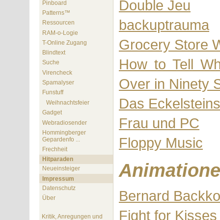
Double Jeu
Pinboard
Patterns™
backuptrauma
Ressourcen
RAM-o-Logie
Grocery Store 
T-Online Zugang
Blindtext
How to Tell Wh
Suche
Virencheck
Over in Ninety
Spamalyser
Funstuff
Das Eckelstein
Weihnachtsfeier
Gadget
Frau und PC
Webradiosender
Hommingberger
Floppy Music
Gepardenfo ...
Frechheit
Hitparaden
Animatione
Neueinsteiger
Impressum
Datenschutz
Bernard Backk
Über
Fight for Kisses
Kritik, Anregungen und