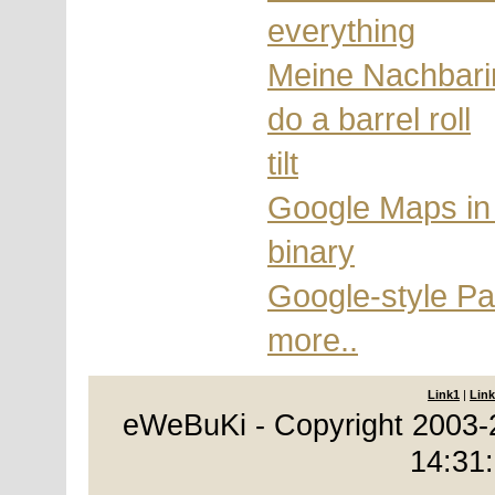
everything
Meine Nachbarin
do a barrel roll
tilt
Google Maps in 
binary
Google-style P
more..
Link1
|
Link
eWeBuKi - Copyright 2003-
14:31