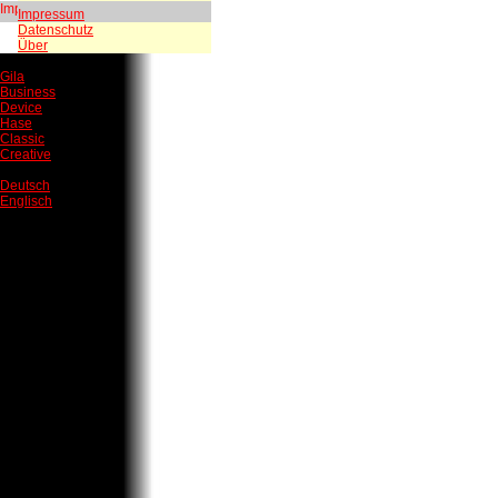
Impressum
Datenschutz
Über
Gila
Business
Device
Hase
Classic
Creative
Deutsch
Englisch