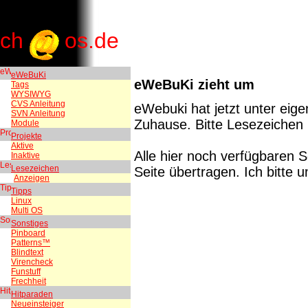
ch
os.de
eWeBuKi
eWeBuKi zieht um
Tags
WYSIWYG
CVS Anleitung
eWebuki hat jetzt unter ei
SVN Anleitung
Zuhause. Bitte Lesezeichen
Module
Projekte
Aktive
Alle hier noch verfügbaren 
Inaktive
Lesezeichen
Seite übertragen. Ich bitte 
Anzeigen
Tipps
Linux
Multi OS
Sonstiges
Pinboard
Patterns™
Blindtext
Virencheck
Funstuff
Frechheit
Hitparaden
Neueinsteiger