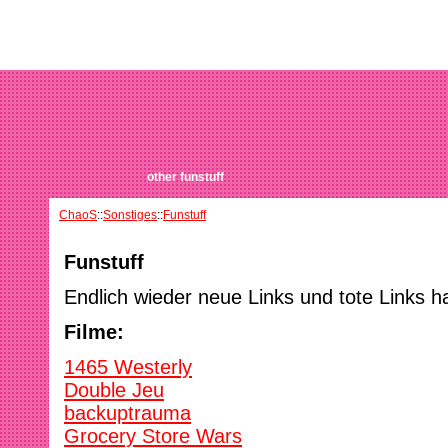
other funstuff
ChaoS
::
Sonstiges
::
Funstuff
Funstuff
Endlich wieder neue Links und tote Links ha
Filme:
1465 Westerly
Double Jeu
backuptrauma
Grocery Store Wars