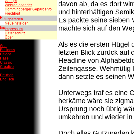
Gadget
davon ab, da es dort w
Webradiosender
Hommingberger Gepardenfo ...
und hinterhältigen Semiko
Frechheit
Es packte seine sieben Ve
Hitparaden
Neueinsteiger
machte sich auf den We
Impressum
Datenschutz
Über
Als es die ersten Hügel
Gila
Business
letzten Blick zurück auf
Device
Hase
Headline von Alphabetdo
Classic
Creative
Zeilengasse. Wehmütig l
dann setzte es seinen We
Deutsch
Englisch
Unterwegs traf es eine C
herkäme wäre sie zigma
Ursprung noch übrig wäre
umkehren und wieder in 
Doch alles Gutzureden k