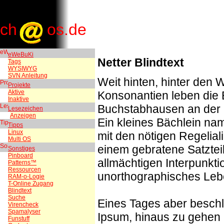
ch
os.de
eWeBuKi
Netter Blindtext
Tags
WYSIWYG
SVN Anleitung
Weit hinten, hinter den 
Projekte
Aktive
Konsonantien leben die 
Inaktive
Buchstabhausen an der 
Lesezeichen
Anzeigen
Ein kleines Bächlein nam
Tipps
Linux
mit den nötigen Regelial
Multi OS
einem gebratene Satzteil
Sonstiges
Pinboard
allmächtigen Interpunkti
Patterns™
Ressourcen
unorthographisches Leb
RAM-o-Logie
T-Online Zugang
Blindtext
Suche
Eines Tages aber beschlo
Virencheck
Spamalyser
Ipsum, hinaus zu gehen 
Funstuff