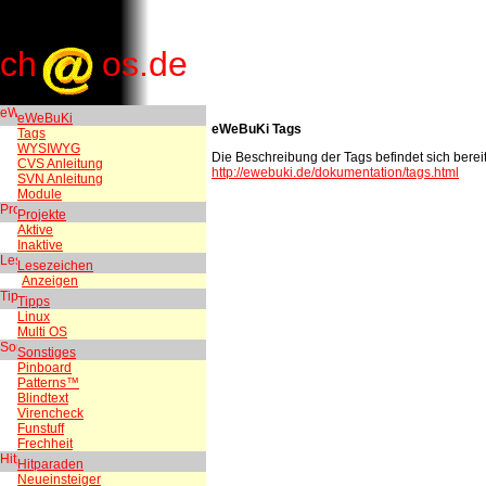
ch
os.de
eWeBuKi
eWeBuKi Tags
Tags
WYSIWYG
Die Beschreibung der Tags befindet sich bereit
CVS Anleitung
http://ewebuki.de/dokumentation/tags.html
SVN Anleitung
Module
Projekte
Aktive
Inaktive
Lesezeichen
Anzeigen
Tipps
Linux
Multi OS
Sonstiges
Pinboard
Patterns™
Blindtext
Virencheck
Funstuff
Frechheit
Hitparaden
Neueinsteiger