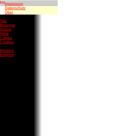
Impressum
Datenschutz
Über
Gila
Business
Device
Hase
Classic
Creative
Deutsch
Englisch