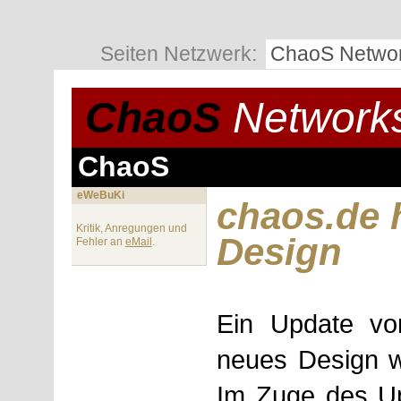
Seiten Netzwerk:
ChaoS Netwo
ChaoS
Network
ChaoS
eWeBuKi
chaos.de 
Kritik, Anregungen und
Design
Fehler an
eMail
.
Ein Update v
neues Design w
Im Zuge des Up