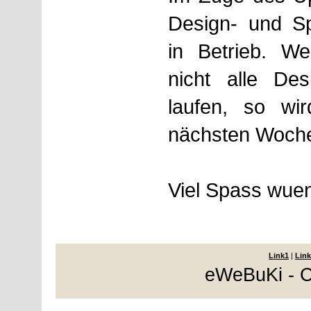
Design- und S
in Betrieb. W
nicht alle Des
laufen, so wi
nächsten Woche
Viel Spass wue
Link1
|
Link
eWeBuKi - C