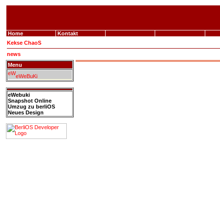
Home
Kontakt
Kekse
ChaoS
news
Menu
eWeBuKi
eWebuki
Snapshot Online
Umzug zu berliOS
Neues Design