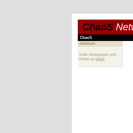
ChaoS
Net
ChaoS
eWeBuKi
Kritik, Anregungen und
Fehler an
eMail
.