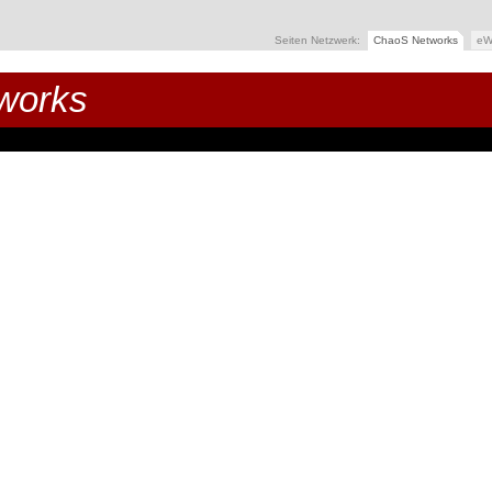
Seiten Netzwerk:
ChaoS Networks
eW
works