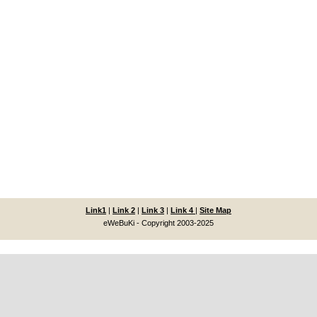
Link1
|
Link 2
|
Link 3
|
Link 4
|
Site Map
eWeBuKi - Copyright 2003-2025