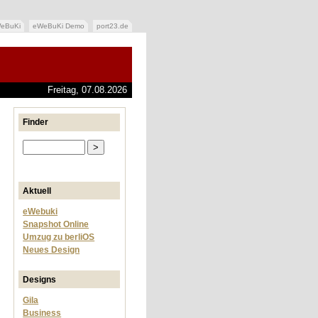
eBuKi
eWeBuKi Demo
port23.de
Freitag, 07.08.2026
Finder
Aktuell
eWebuki
Snapshot Online
Umzug zu berliOS
Neues Design
Designs
Gila
Business