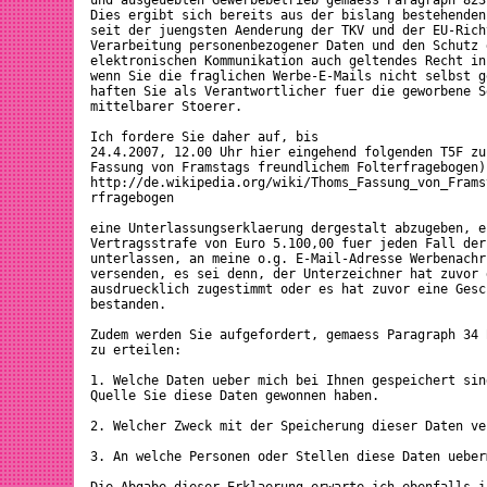
und ausgeuebten Gewerbebetrieb gemaess Paragraph 823
Dies ergibt sich bereits aus der bislang bestehenden
seit der juengsten Aenderung der TKV und der EU-Rich
Verarbeitung personenbezogener Daten und den Schutz 
elektronischen Kommunikation auch geltendes Recht in
wenn Sie die fraglichen Werbe-E-Mails nicht selbst g
haften Sie als Verantwortlicher fuer die geworbene S
mittelbarer Stoerer.

Ich fordere Sie daher auf, bis 

24.4.2007, 12.00 Uhr hier eingehend folgenden T5F zu
Fassung von Framstags freundlichem Folterfragebogen)

http://de.wikipedia.org/wiki/Thoms_Fassung_von_Frams
rfragebogen

eine Unterlassungserklaerung dergestalt abzugeben, e
Vertragsstrafe von Euro 5.100,00 fuer jeden Fall der
unterlassen, an meine o.g. E-Mail-Adresse Werbenachr
versenden, es sei denn, der Unterzeichner hat zuvor d
ausdruecklich zugestimmt oder es hat zuvor eine Gesc
bestanden.

Zudem werden Sie aufgefordert, gemaess Paragraph 34 
zu erteilen:

1. Welche Daten ueber mich bei Ihnen gespeichert sin
Quelle Sie diese Daten gewonnen haben.

2. Welcher Zweck mit der Speicherung dieser Daten ver
3. An welche Personen oder Stellen diese Daten ueber