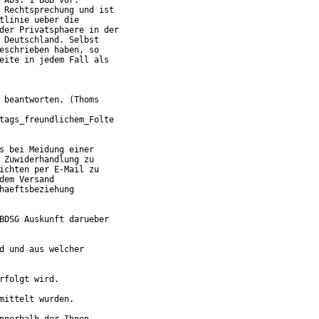
 Abs. 1 BGB vor.

 Rechtsprechung und ist

tlinie ueber die

der Privatsphaere in der

 Deutschland. Selbst

eschrieben haben, so

eite in jedem Fall als

 beantworten. (Thoms

tags_freundlichem_Folte

s bei Meidung einer

 Zuwiderhandlung zu

ichten per E-Mail zu

em Versand

haeftsbeziehung

BDSG Auskunft darueber

d und aus welcher

folgt wird.

mittelt wurden.
