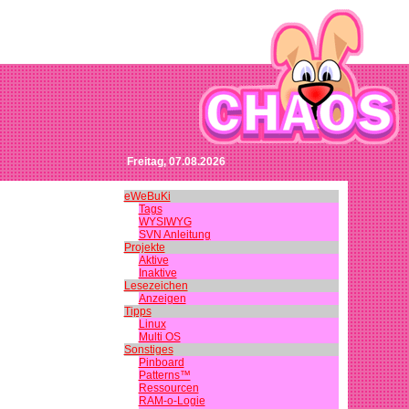
Freitag, 07.08.2026
eWeBuKi
Tags
WYSIWYG
SVN Anleitung
Projekte
Aktive
Inaktive
Lesezeichen
Anzeigen
Tipps
Linux
Multi OS
Sonstiges
Pinboard
Patterns™
Ressourcen
RAM-o-Logie