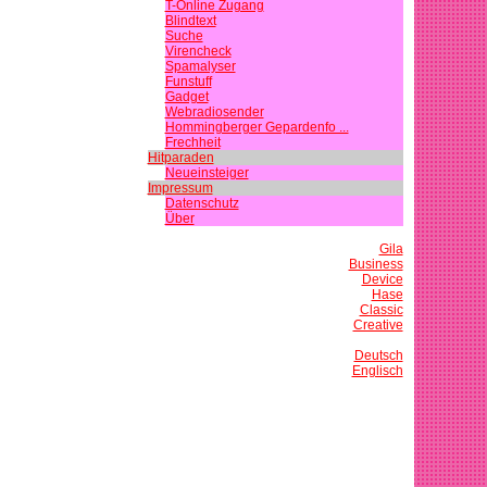
T-Online Zugang
Blindtext
Suche
Virencheck
Spamalyser
Funstuff
Gadget
Webradiosender
Hommingberger Gepardenfo ...
Frechheit
Hitparaden
Neueinsteiger
Impressum
Datenschutz
Über
Gila
Business
Device
Hase
Classic
Creative
Deutsch
Englisch