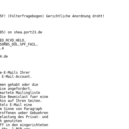
5F! (Folterfragebogen) Gerichtliche Anordnung droht!

05) on shea.port23.de

D_RCVD_HELO,

.de

e-E-Mails Ihrer

 E-Mail-Account.

men gehabt oder die

ise angefordert.

eartete Mailingliste

Die Beweislast fuer eine

hin auf Ihren Seiten. 

tels E-Mail eine

m Sinne von Paragraph

roffenen ueber Gebuehren

elastung des Privat- und

 genutzten

ff in den eingerichteten
