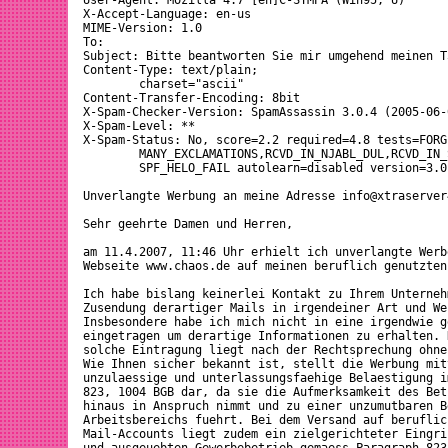
User-Agent: Mozilla 4.7 [en]C-SYMPA (Win95; U)

X-Accept-Language: en-us

MIME-Version: 1.0

To: 
Subject: Bitte beantworten Sie mir umgehend meinen T
Content-Type: text/plain;

	charset="ascii"

Content-Transfer-Encoding: 8bit

X-Spam-Checker-Version: SpamAssassin 3.0.4 (2005-06-
X-Spam-Level: **

X-Spam-Status: No, score=2.2 required=4.8 tests=FORGE
	MANY_EXCLAMATIONS,RCVD_IN_NJABL_DUL,RCVD_IN_SORBS_DUL,SPF_FAIL,

	SPF_HELO_FAIL autolearn=disabled version=3.0.4

Unverlangte Werbung an meine Adresse info@xtraserver4
Sehr geehrte Damen und Herren,

am 11.4.2007, 11:46 Uhr erhielt ich unverlangte Werb
Webseite www.chaos.de auf meinen beruflich genutzten
Ich habe bislang keinerlei Kontakt zu Ihrem Unterneh
Zusendung derartiger Mails in irgendeiner Art und We
Insbesondere habe ich mich nicht in eine irgendwie g
eingetragen um derartige Informationen zu erhalten. 
solche Eintragung liegt nach der Rechtsprechung ohne
Wie Ihnen sicher bekannt ist, stellt die Werbung mit
unzulaessige und unterlassungsfaehige Belaestigung i
823, 1004 BGB dar, da sie die Aufmerksamkeit des Bet
hinaus in Anspruch nimmt und zu einer unzumutbaren B
Arbeitsbereichs fuehrt. Bei dem Versand auf beruflich
Mail-Accounts liegt zudem ein zielgerichteter Eingri