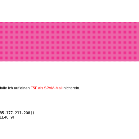
lle ich auf einen
T5F als SPAM-Mail
nicht rein.
85.177.211.208])
