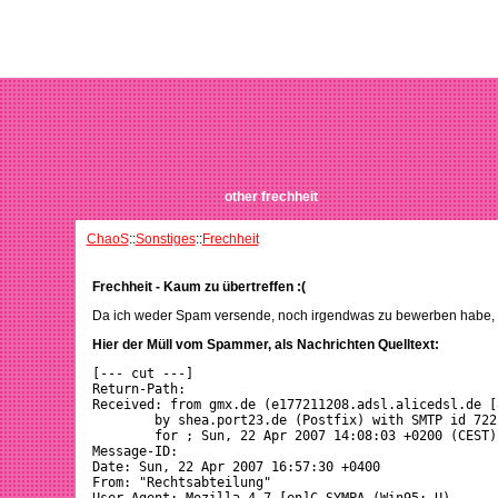
other frechheit
ChaoS
::
Sonstiges
::
Frechheit
Frechheit - Kaum zu übertreffen :(
Da ich weder Spam versende, noch irgendwas zu bewerben habe, fa
Hier der Müll vom Spammer, als Nachrichten Quelltext:
[--- cut ---]

Return-Path: 
Received: from gmx.de (e177211208.adsl.alicedsl.de [
	by shea.port23.de (Postfix) with SMTP id 722EE4CF9F

	for 
; Sun, 22 Apr 2007 14:08:03 +0200 (CEST)

Message-ID: 
Date: Sun, 22 Apr 2007 16:57:30 +0400

From: "Rechtsabteilung" 