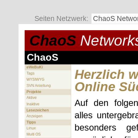
Seiten Netzwerk:
ChaoS Netwo
ChaoS
Network
ChaoS
eWeBuKi
Herzlich 
Tags
WYSIWYG
Online Sü
SVN Anleitung
Projekte
Aktive
Auf den folge
Inaktive
Lesezeichen
alles untergeb
Anzeigen
Tipps
besonders ge
Linux
Multi OS