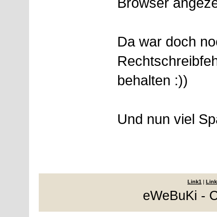
Browser angeze
Da war doch noc
Rechtschreibfe
behalten :))
Und nun viel Spa
Link1
|
Link
eWeBuKi - C