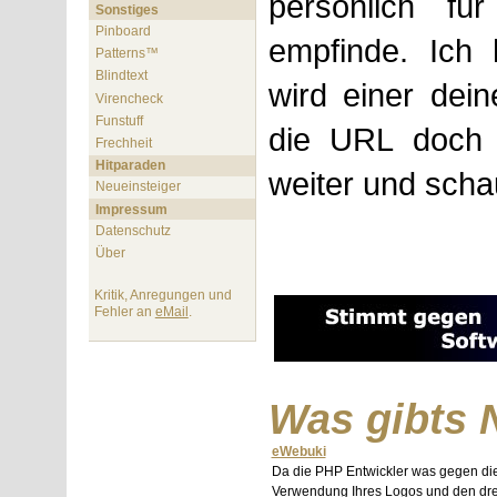
persönlich fü
Sonstiges
Pinboard
empfinde. Ich 
Patterns™
Blindtext
wird einer dein
Virencheck
Funstuff
die URL doch 
Frechheit
Hitparaden
weiter und scha
Neueinsteiger
Impressum
Datenschutz
Über
Kritik, Anregungen und
Fehler an
eMail
.
Was gibts 
eWebuki
Da die PHP Entwickler was gegen di
Verwendung Ihres Logos und den dre