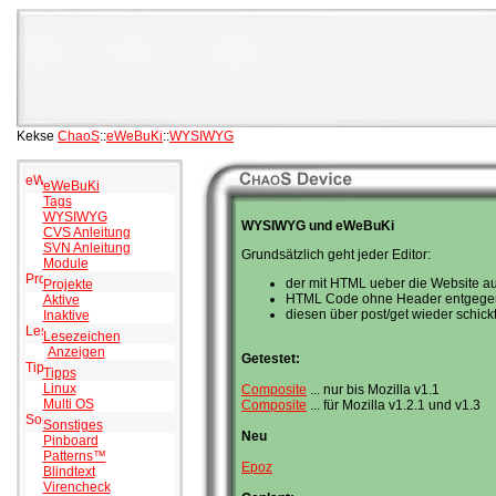
Kekse
ChaoS
::
eWeBuKi
::
WYSIWYG
eWeBuKi
Tags
WYSIWYG
WYSIWYG und eWeBuKi
CVS Anleitung
SVN Anleitung
Grundsätzlich geht jeder Editor:
Module
der mit HTML ueber die Website au
Projekte
HTML Code ohne Header entgege
Aktive
diesen über post/get wieder schick
Inaktive
Lesezeichen
Anzeigen
Getestet:
Tipps
Linux
Composite
... nur bis Mozilla v1.1
Multi OS
Composite
... für Mozilla v1.2.1 und v1.3
Sonstiges
Neu
Pinboard
Patterns™
Epoz
Blindtext
Virencheck