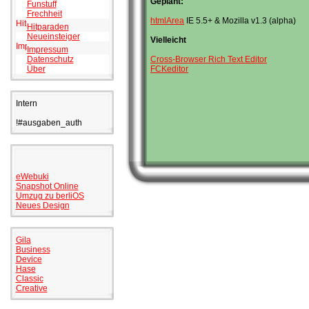
Geplant:
Funstuff
Frechheit
htmlArea
IE 5.5+ & Mozilla v1.3 (alpha)
Hitparaden
Neueinsteiger
Vielleicht
Impressum
Datenschutz
Cross-Browser Rich Text Editor
Über
FCKeditor
Intern
!#ausgaben_auth
eWebuki
Snapshot Online
Umzug zu berliOS
Neues Design
Gila
Business
Device
Hase
Classic
Creative