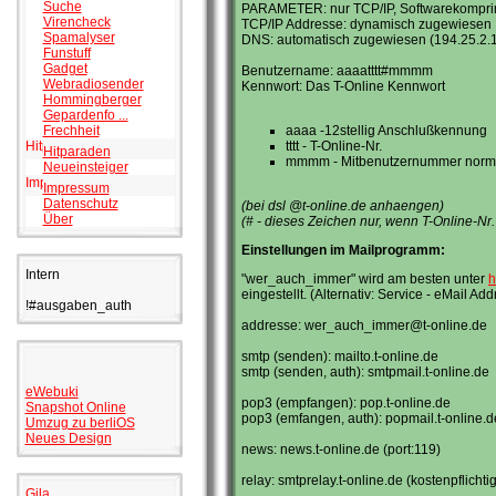
Suche
PARAMETER: nur TCP/IP, Softwarekompri
Virencheck
TCP/IP Addresse: dynamisch zugewiesen
Spamalyser
DNS: automatisch zugewiesen (194.25.2.
Funstuff
Gadget
Benutzername: aaaatttt#mmmm
Webradiosender
Kennwort: Das T-Online Kennwort
Hommingberger
Gepardenfo ...
aaaa -12stellig Anschlußkennung
Frechheit
tttt - T-Online-Nr.
Hitparaden
mmmm - Mitbenutzernummer norm
Neueinsteiger
Impressum
Datenschutz
(bei dsl @t-online.de anhaengen)
Über
(# - dieses Zeichen nur, wenn T-Online-Nr.
Einstellungen im Mailprogramm:
Intern
"wer_auch_immer" wird am besten unter
h
eingestellt. (Alternativ: Service - eMail Ad
!#ausgaben_auth
addresse: wer_auch_immer@t-online.de
smtp (senden): mailto.t-online.de
smtp (senden, auth): smtpmail.t-online.de
eWebuki
pop3 (empfangen): pop.t-online.de
Snapshot Online
pop3 (emfangen, auth): popmail.t-online.d
Umzug zu berliOS
Neues Design
news: news.t-online.de (port:119)
relay: smtprelay.t-online.de (kostenpflichtig
Gila