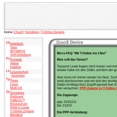
Kekse
ChaoS
::
Sonstiges
::
T-Online Zugang
eWeBuKi
Tags
WYSIWYG
Micro FAQ "Mit T-Online ins I-Net"
SVN Anleitung
Was soll das Ganze?
Projekte
Aktive
Tausend Leute fragen mich immer und imme
Inaktive
wieder habe ich den Zettel, auf dem der gan
Lesezeichen
Anzeigen
Also muss ich immer wieder ins Netz, Suc
Tipps
sind) durchsuchen und mir dort des wichti
Linux
Daten im Mega Kurz Zugriff speziell fuer 
Multi OS
hier versuchen:
PPP-Zugang zu T-Online
Sonstiges
Die Zugaenge:
Pinboard
Patterns™
ppp: 0191011
Ressourcen
btx: 01910
RAM-o-Logie
T-Online Zugang
Die PPP-Verbindung:
Blindtext