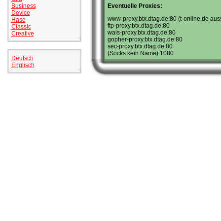
Eventuelle Proxies:
Business
Device
www-proxy.btx.dtag.de:80 (t-online.de aus
Hase
ftp-proxy.btx.dtag.de:80
Classic
wais-proxy.btx.dtag.de:80
Creative
gopher-proxy.btx.dtag.de:80
sec-proxy.btx.dtag.de:80
(Socks kein Name):1080
Deutsch
Englisch