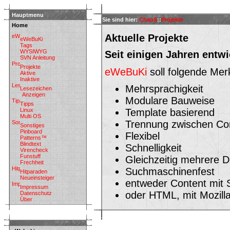
Hauptmenu
Sie sind hier:
ChaoS
::
Projekte
Home
Aktuelle Projekte
eWeBuKi
Tags
WYSIWYG
Seit einigen Jahren entw
SVN Anleitung
Projekte
eWeBuKi
soll folgende Mer
Aktive
Inaktive
Mehrsprachigkeit
Lesezeichen
Anzeigen
Modulare Bauweise
Tipps
Linux
Template basierend
Multi OS
Trennung zwischen Co
Sonstiges
Pinboard
Flexibel
Patterns™
Blindtext
Schnelligkeit
Virencheck
Funstuff
Gleichzeitig mehrere 
Frechheit
Suchmaschinenfest
Hitparaden
Neueinsteiger
entweder Content mit 
Impressum
oder HTML, mit Mozill
Datenschutz
Über