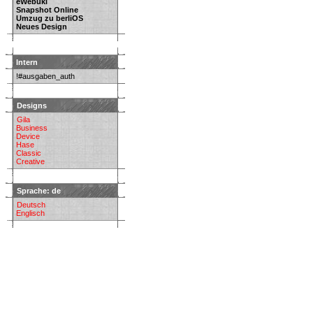
eWebuki
Snapshot Online
Umzug zu berliOS
Neues Design
Intern
!#ausgaben_auth
Designs
Gila
Business
Device
Hase
Classic
Creative
Sprache: de
Deutsch
Englisch