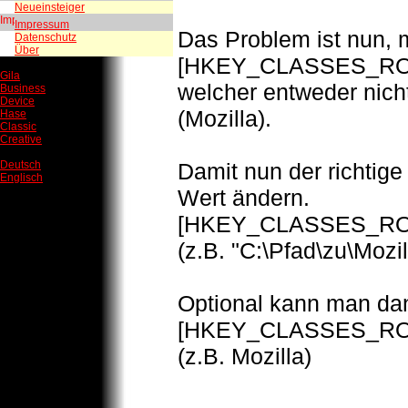
Neueinsteiger
Impressum
Das Problem ist nun, m
Datenschutz
Über
[HKEY_CLASSES_ROOT
Gila
welcher entweder nicht
Business
Device
(Mozilla).
Hase
Classic
Creative
Damit nun der richtig
Deutsch
Englisch
Wert ändern.
[HKEY_CLASSES_ROOT
(z.B. "C:\Pfad\zu\Moz
Optional kann man dan
[HKEY_CLASSES_ROOT\h
(z.B. Mozilla)