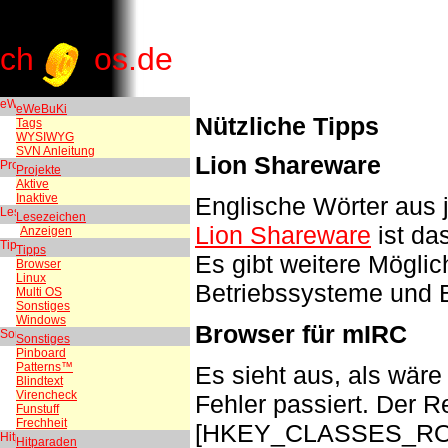
ch
os.de
eWeBuKi
Nützliche Tipps
Tags
WYSIWYG
SVN Anleitung
Lion Shareware
Projekte
Aktive
Inaktive
Englische Wörter aus 
Lesezeichen
Lion Shareware
ist da
Anzeigen
Tipps
Es gibt weitere Möglic
Browser
Linux
Betriebssysteme und 
Multi OS
Sonstiges
Windows
Browser für mIRC
Sonstiges
Pinboard
Patterns™
Es sieht aus, als wär
Blindtext
Virencheck
Fehler passiert. Der R
Funstuff
Frechheit
[HKEY_CLASSES_ROOT
Hitparaden