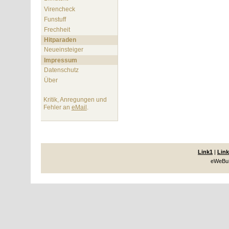
Virencheck
Funstuff
Frechheit
Hitparaden
Neueinsteiger
Impressum
Datenschutz
Über
Kritik, Anregungen und
Fehler an
eMail
.
Link1
|
Link
eWeBuK