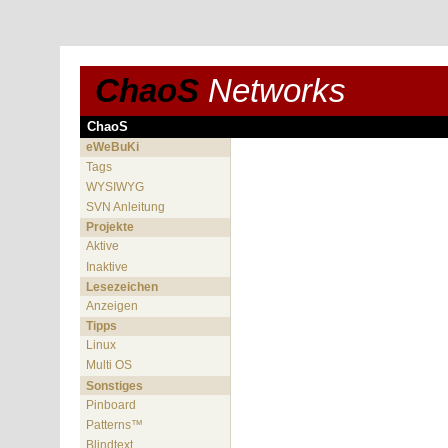
ChaoS
Networks
ChaoS
eWeBuKi
Tags
WYSIWYG
SVN Anleitung
Projekte
Aktive
Inaktive
Lesezeichen
Anzeigen
Tipps
Linux
Multi OS
Sonstiges
Pinboard
Patterns™
Blindtext